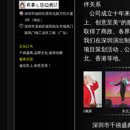
伴关系
公司成立十年来
深圳市福田区景田北路万托大厦
18E（地址）
上、创意至美”的
深圳市龙岗区坂田岗头市场风门
取得了商政、各界
路风门坳工业区三栋（厂址）
我们在深圳演出制
文化口号
项目策划活动，公
千禧盛典,品牌文化,值得信赖
北、香港等地。
服务宗旨
诚信至上,创意至美！
小提琴-天使组合
小品-真假陈佩斯
东北二
深圳市千禧盛典